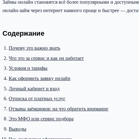
Займы онлайн становятся всё более популярными и доступным
онлайн-займ через интернет намного проще и быстрее — достат
Содержание
Почему это важно знать
Что это за сервис и как он работает
Условия и тарифы
Как оформить заявку онлайн
Личный кабинет и вход
Отписка от платных услуг
Отзывы заёмщиков: на что обратить внимание
Это МФО или сервис подбора
Выводы