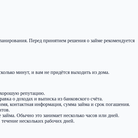
планирования. Перед принятием решения о займе рекомендуется
олько минут, и вам не придётся выходить из дома.
т хорошую репутацию.
авка о доходах и выписка из банковского счёта.
 имя, контактная информация, сумма займа и срок погашения.
нтов.
 займа. Обычно это занимает несколько часов или дней.
в течение нескольких рабочих дней.