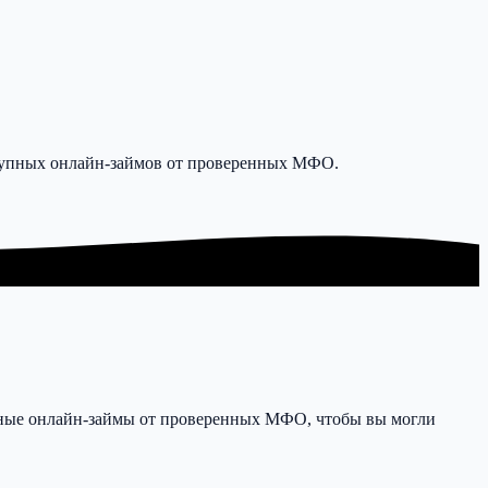
ступных онлайн-займов от проверенных МФО.
упные онлайн-займы от проверенных МФО, чтобы вы могли