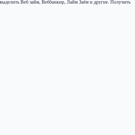
выделить Веб займ, Веббанкир, Лайм Заём и другие. Получить