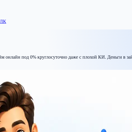
 ЛК
йм онлайн под 0% круглосуточно даже с плохой КИ. Деньги в за