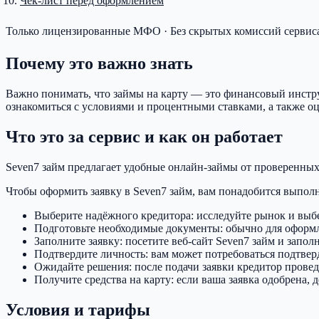
Чек-лист перед оформлением
Только лицензированные МФО · Без скрытых комиссий сервиса
Почему это важно знать
Важно понимать, что займы на карту — это финансовый инстру
ознакомиться с условиями и процентными ставками, а также о
Что это за сервис и как он работает
Seven7 займ предлагает удобные онлайн-займы от проверенных
Чтобы оформить заявку в Seven7 займ, вам понадобится выполн
Выберите надёжного кредитора: исследуйте рынок и выб
Подготовьте необходимые документы: обычно для оформлен
Заполните заявку: посетите веб-сайт Seven7 займ и запо
Подтвердите личность: вам может потребоваться подтвер
Ожидайте решения: после подачи заявки кредитор провед
Получите средства на карту: если ваша заявка одобрена, 
Условия и тарифы