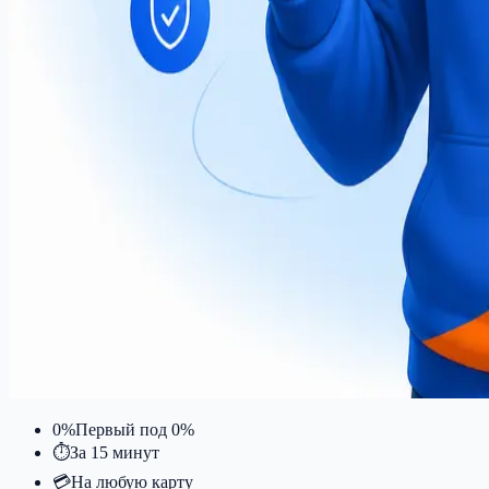
0%
Первый под 0%
⏱
За 15 минут
💳
На любую карту