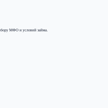
выбору МФО и условий займа.