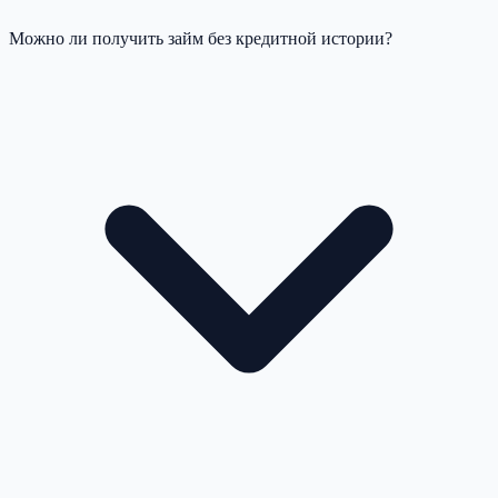
Можно ли получить займ без кредитной истории?