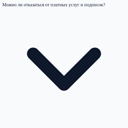
Можно ли отказаться от платных услуг и подписок?