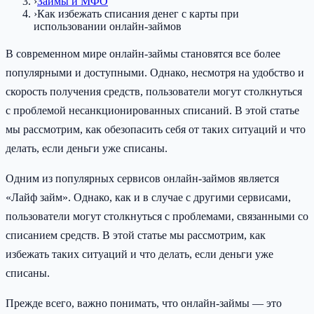
›
Займы и МФО
›
Как избежать списания денег с карты при
использовании онлайн-займов
В современном мире онлайн-займы становятся все более
популярными и доступными. Однако, несмотря на удобство и
скорость получения средств, пользователи могут столкнуться
с проблемой несанкционированных списаний. В этой статье
мы рассмотрим, как обезопасить себя от таких ситуаций и что
делать, если деньги уже списаны.
Одним из популярных сервисов онлайн-займов является
«Лайф займ». Однако, как и в случае с другими сервисами,
пользователи могут столкнуться с проблемами, связанными со
списанием средств. В этой статье мы рассмотрим, как
избежать таких ситуаций и что делать, если деньги уже
списаны.
Прежде всего, важно понимать, что онлайн-займы — это