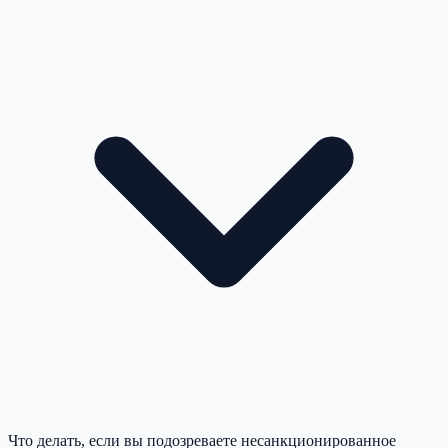
Что делать, если вы подозреваете несанкционированное