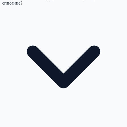
списание?