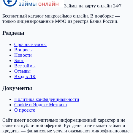
Займы на карту онлайн 24/7
Бесплатный каталог микрозаймов онлайн. В подборке —
только лицензированные МФО из реестра Банка России.
Разделы
Срочные займы
Вопросы
Новости
Блог
Все займы
Отзывы
Вход в ЛК
Документы
Политика конфиденциальности
Cookie и Яндекс.Метрика
О проекте
Сайт имеет исключительно информационный характер и не
является публичной офертой.
Рус деньги
не выдаёт займы и
кредиты — финансовые услуги оказывают микрофинансовые