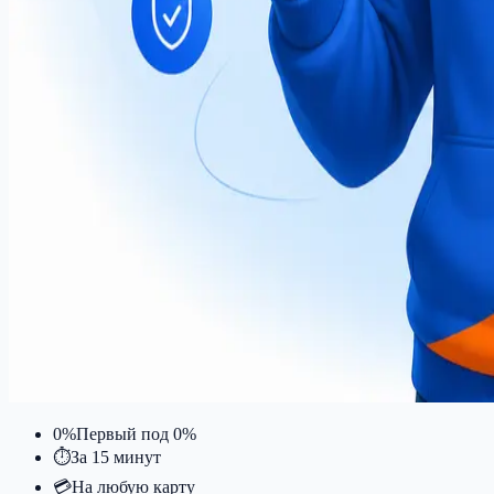
0%
Первый под 0%
⏱
За 15 минут
💳
На любую карту