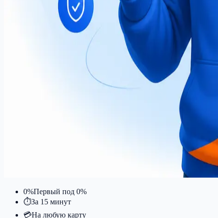
0%
Первый под 0%
⏱
За 15 минут
💳
На любую карту