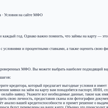
 · Условия на сайте МФО
 каждый год. Однако важно помнить, что займы на карту — это
 с условиями и процентными ставками, а также оценить свою фи
 проверенных МФО. Вы можете выбрать наиболее подходящий вари
шагов:
ерите кредитора, который предлагает выгодные условия и имее
ия заявки на займ на карту вам понадобятся паспорт, ИНН, спр
те онлайн-заявку. Укажите все необходимые данные, такие как им
дить свою личность, предоставив сканы или фотографии докуме
ёт анализ вашей кредитоспособности и примет решение о выдаче
деньги будут переведены на вашу карту. Обычно это происходит 