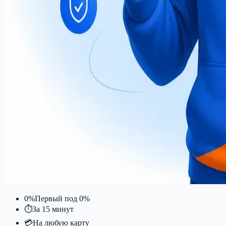
0%
Первый под 0%
⏱
За 15 минут
💳
На любую карту