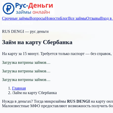
Срочные займы
Вопросы
Новости
Блог
Все займы
Отзывы
Вход в
Получить деньги
RUS DENGI — рус деньги
Займ на карту Сбербанка
На карту за 15 минут. Требуется только паспорт — без справок,
Загрузка витрины займов…
Загрузка витрины займов…
Загрузка витрины займов…
Главная
/
Займ на карту Сбербанка
Нужда в деньгах? Тогда микрозаймы
RUS DENGI
на карту онл
Малоизвестные МФО предоставляют возможность получить б