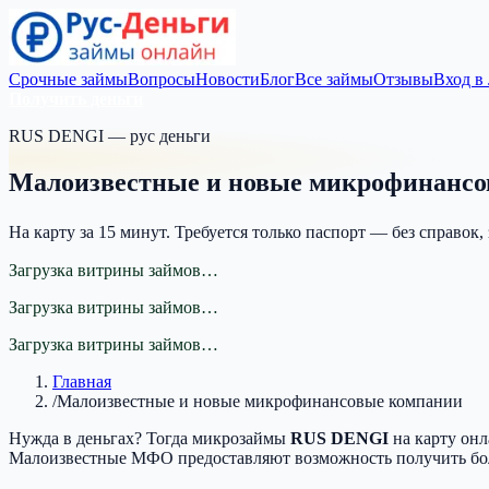
Срочные займы
Вопросы
Новости
Блог
Все займы
Отзывы
Вход в
Получить деньги
RUS DENGI — рус деньги
Малоизвестные и новые микрофинанс
На карту за 15 минут. Требуется только паспорт — без справок,
Загрузка витрины займов…
Загрузка витрины займов…
Загрузка витрины займов…
Главная
/
Малоизвестные и новые микрофинансовые компании
Нужда в деньгах? Тогда микрозаймы
RUS DENGI
на карту онл
Малоизвестные МФО предоставляют возможность получить б